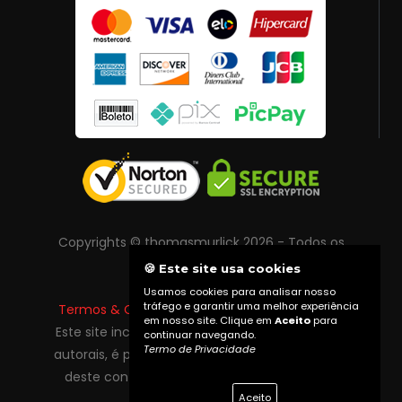
Copyrights © thomasmurlick 2026 - Todos os
direitos reservados
🍪 Este site usa cookies
Usamos cookies para analisar nosso
tráfego e garantir uma melhor experiência
Termos & Condições
|
Política de Privacidade
em nosso site. Clique em
Aceito
para
Este site inclui conteúdo protegido por direitos
continuar navegando.
Termo de Privacidade
autorais, é proibida reprodução total ou parcial
deste conteúdo sem autorização prévia do
proprietário do site.
Aceito